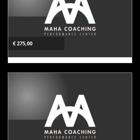
€ 275,00
FT & HYROX
20 strip(pen)
20 Rittenkaart
Kies dit product