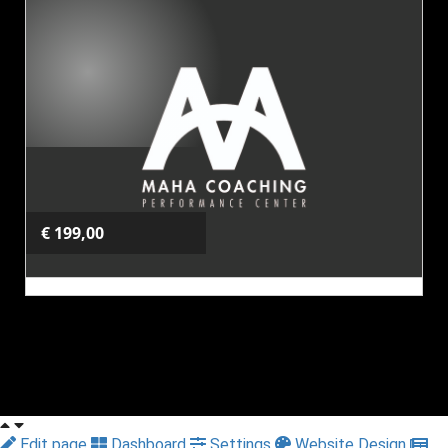
10 sessies (middag/avond)
Kies dit product
€ 199,00
Kracht & conditie: De
10 strip(pen)
basics
10 sessies (ochtend)
Kies dit product
Edit page
Dashboard
Settings
Website Design