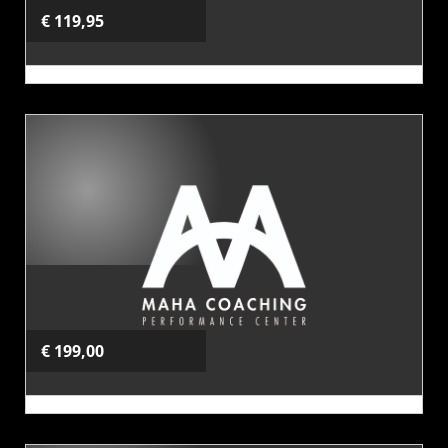
€ 119,95
Kickboksen
8 strip(pen)
Beginnerscursus kickboksen
Kies dit product
€ 199,00
Kracht & conditie: De
10 strip(pen)
basics