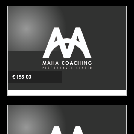
€ 155,00
FT & HYROX
10 strip(pen)
10 Rittenkaart
Kies dit product