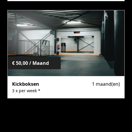
Kies dit product
€ 50,00 / Maand
Kickboksen
1 maand(en)
3 x per week *
* Daarna maandelijks opzegbaar
Kies dit product
Rittenkaarten